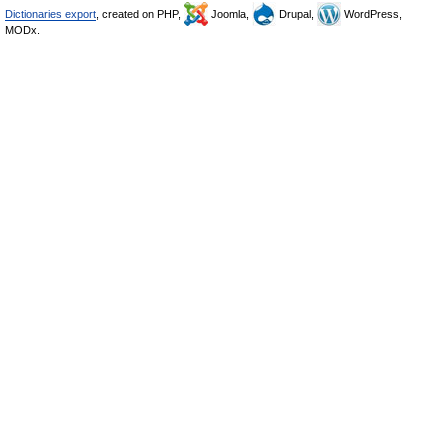
Dictionaries export
, created on PHP,
Joomla,
Drupal,
WordPress,
MODx.