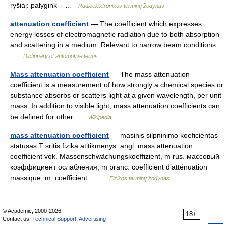
ryšiai: palygink – …
Radioelektronikos terminų žodynas
attenuation coefficient
— The coefficient which expresses
energy losses of electromagnetic radiation due to both absorption
and scattering in a medium. Relevant to narrow beam conditions
…
Dictionary of automotive terms
Mass attenuation coefficient
— The mass attenuation
coefficient is a measurement of how strongly a chemical species or
substance absorbs or scatters light at a given wavelength, per unit
mass. In addition to visible light, mass attenuation coefficients can
be defined for other …
Wikipedia
mass attenuation coefficient
— masinis silpninimo koeficientas
statusas T sritis fizika atitikmenys: angl. mass attenuation
coefficient vok. Massenschwächungskoeffizient, m rus. массовый
коэффициент ослабления, m pranc. coefficient d’atténuation
massique, m; coefficient… …
Fizikos terminų žodynas
© Academic, 2000-2026
18+
Contact us:
Technical Support
,
Advertising