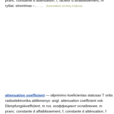
pranc. constante d atténuation, f; facteur d affaiblissement, m
ryšiai: sinonimas –… …
Automatikos terminų žodynas
attenuation coefficient
— silpninimo koeficientas statusas T sritis
radioelektronika atitikmenys: angl. attenuation coefficient vok.
Dämpfungskoeffizient, m rus. коэффициент ослабления, m
pranc. constante d affaiblissement, f; constante d atténuation, f