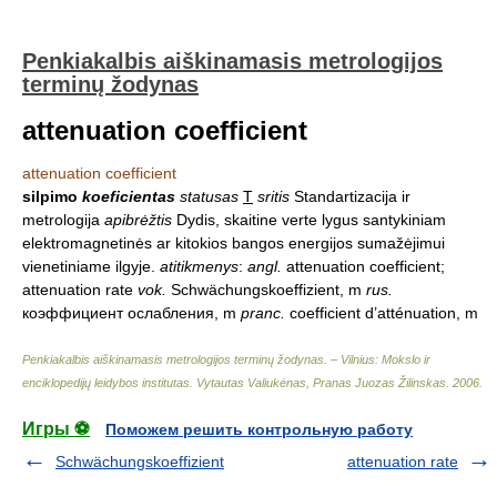
Penkiakalbis aiškinamasis metrologijos
terminų žodynas
attenuation coefficient
attenuation coefficient
silpimo
koeficientas
statusas
T
sritis
Standartizacija ir
metrologija
apibrėžtis
Dydis, skaitine verte lygus santykiniam
elektromagnetinės ar kitokios bangos energijos sumažėjimui
vienetiniame ilgyje.
atitikmenys
:
angl.
attenuation coefficient;
attenuation rate
vok.
Schwächungskoeffizient, m
rus.
коэффициент ослабления, m
pranc.
coefficient d’atténuation, m
Penkiakalbis aiškinamasis metrologijos terminų žodynas. – Vilnius: Mokslo ir
enciklopedijų leidybos institutas
.
Vytautas Valiukėnas, Pranas Juozas Žilinskas
.
2006
.
Игры ⚽
Поможем решить контрольную работу
Schwächungskoeffizient
attenuation rate