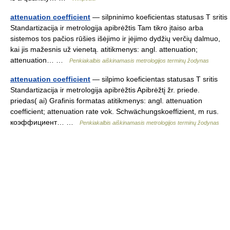
attenuation coefficient
— silpninimo koeficientas statusas T sritis
Standartizacija ir metrologija apibrėžtis Tam tikro įtaiso arba
sistemos tos pačios rūšies išėjimo ir įėjimo dydžių verčių dalmuo,
kai jis mažesnis už vienetą. atitikmenys: angl. attenuation;
attenuation… …
Penkiakalbis aiškinamasis metrologijos terminų žodynas
attenuation coefficient
— silpimo koeficientas statusas T sritis
Standartizacija ir metrologija apibrėžtis Apibrėžtį žr. priede.
priedas( ai) Grafinis formatas atitikmenys: angl. attenuation
coefficient; attenuation rate vok. Schwächungskoeffizient, m rus.
коэффициент… …
Penkiakalbis aiškinamasis metrologijos terminų žodynas